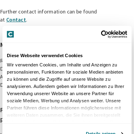
Further contact information can be found
at
Contact
.
Management
Diese Webseite verwendet Cookies
Robert Plantak (CEO, Delegate of the Board of
Wir verwenden Cookies, um Inhalte und Anzeigen zu
Directors)
personalisieren, Funktionen für soziale Medien anbieten
Ardian Gjeloshi (Chairman of the Board of
zu können und die Zugriffe auf unsere Website zu
Directors)
analysieren. Außerdem geben wir Informationen zu Ihrer
Verwendung unserer Website an unsere Partner für
soziale Medien, Werbung und Analysen weiter. Unsere
Partner führen diese Informationen möglicherweise mit
Responsible within the meaning of § 18
weiteren Daten zusammen, die Sie ihnen bereitgestellt
para. 2 MStV is:
haben oder die sie im Rahmen Ihrer Nutzung der Dienste
gesammelt haben.
Details zeigen