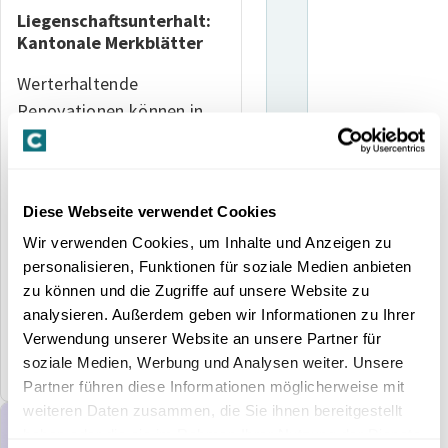
Liegenschaftsunterhalt:
Kantonale Merkblätter
Werterhaltende
Renovationen können in
der Regel von den Steuern
abgezogen werden. Wie
hoch der Abzug ist, hängt
Diese Webseite verwendet Cookies
vom jeweiligen Kanton ab.
Wir verwenden Cookies, um Inhalte und Anzeigen zu
In unserer Übersicht
personalisieren, Funktionen für soziale Medien anbieten
finden Sie ganz einfach
zu können und die Zugriffe auf unsere Website zu
die für…
analysieren. Außerdem geben wir Informationen zu Ihrer
Verwendung unserer Website an unsere Partner für
soziale Medien, Werbung und Analysen weiter. Unsere
Tool
Rechtsfragen
Partner führen diese Informationen möglicherweise mit
weiteren Daten zusammen, die Sie ihnen bereitgestellt
haben oder die sie im Rahmen Ihrer Nutzung der Dienste