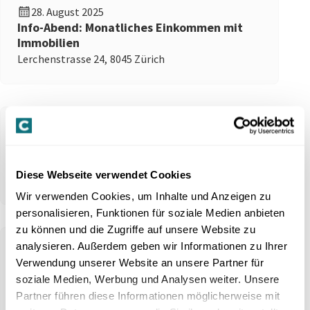
28. August 2025
Info-Abend: Monatliches Einkommen mit
Immobilien
Lerchenstrasse 24, 8045 Zürich
25. Juni 2025
Info-Abend: Monatliches Einkommen mit
Immobilien
Diese Webseite verwendet Cookies
Lerchenstrasse 24, 8045 Zürich
Wir verwenden Cookies, um Inhalte und Anzeigen zu
personalisieren, Funktionen für soziale Medien anbieten
zu können und die Zugriffe auf unsere Website zu
analysieren. Außerdem geben wir Informationen zu Ihrer
08. Mai 2025
Verwendung unserer Website an unsere Partner für
Info-Abend: Monatliches Einkommen mit
soziale Medien, Werbung und Analysen weiter. Unsere
Immobilien
Partner führen diese Informationen möglicherweise mit
Lerchenstrasse 24, 8045 Zürich