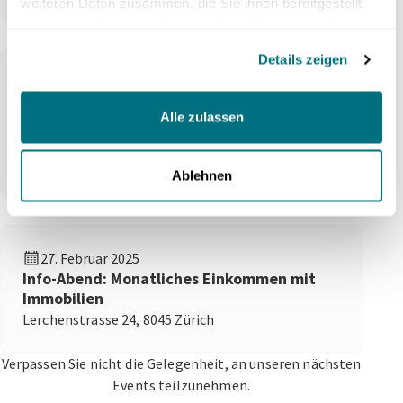
weiteren Daten zusammen, die Sie ihnen bereitgestellt
haben oder die sie im Rahmen Ihrer Nutzung der Dienste
gesammelt haben.
Details zeigen
02. April 2025
crowdhouse & der Schweizer
Alle zulassen
Immobilienmarkt im aktuellen
ökonomischen Umfeld
Lerchenstrasse 24, 8045 Zürich
Ablehnen
27. Februar 2025
Info-Abend: Monatliches Einkommen mit
Immobilien
Lerchenstrasse 24, 8045 Zürich
Verpassen Sie nicht die Gelegenheit, an unseren nächsten
Events teilzunehmen.