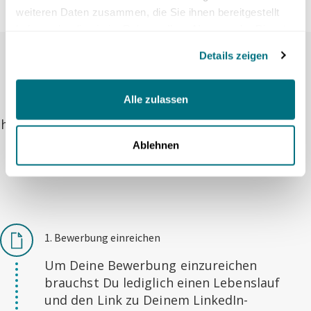
weiteren Daten zusammen, die Sie ihnen bereitgestellt
Initiativbewerbung einreichen
haben oder die sie im Rahmen Ihrer Nutzung der Dienste
Von der Bewerbung bis
gesammelt haben.
Details zeigen
zur Zusage
Alle zulassen
Unser Rekrutierungsprozess ist je nach
hierarchischer Position etwas unterschiedlich.
Im Grundsatz beinhaltet dieser folgende
Ablehnen
Schritte:
1. Bewerbung einreichen
Um Deine Bewerbung einzureichen
brauchst Du lediglich einen Lebenslauf
und den Link zu Deinem LinkedIn-