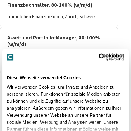
Finanzbuchhalter, 80-100% (w/m/d)
Immobilien Finanzen
Zürich, Zürich, Schweiz
Asset- und Portfolio-Manager, 80-100%
(w/m/d)
Real Estate Asset
Zürich, Zürich,
Management
Schweiz
Keine passende Stelle
Diese Webseite verwendet Cookies
Wir verwenden Cookies, um Inhalte und Anzeigen zu
gefunden?
personalisieren, Funktionen für soziale Medien anbieten
zu können und die Zugriffe auf unsere Website zu
Wir sind stets auf der Suche nach neuen
analysieren. Außerdem geben wir Informationen zu Ihrer
Talenten. Reiche Deine Initiativbewerbung
Verwendung unserer Website an unsere Partner für
direkt bei unserem Talent-Team ein.
soziale Medien, Werbung und Analysen weiter. Unsere
Partner führen diese Informationen möglicherweise mit