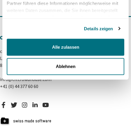
Partner führen diese Informationen möglicherweise mit
möglich der lokalen Bevölkerung
weiteren Daten zusammen, die Sie ihnen bereitgestellt
zugutekommen.
haben oder die sie im Rahmen Ihrer Nutzung der Dienste
gesammelt haben.
Details zeigen
Alle zulassen
crowdhouse (Schweiz) AG
Lerchenstrasse 24
8045 Zürich
Ablehnen
info@ch.crowdhouse.com
+41 (0) 44 377 60 60