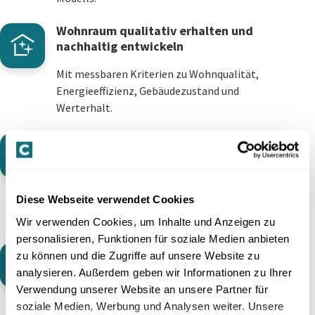
Wohnraum qualitativ erhalten und
nachhaltig entwickeln
Mit messbaren Kriterien zu Wohnqualität,
Energieeffizienz, Gebäudezustand und
Werterhalt.
Zusätzlichen Wohnraum schaffen, wo
immer möglich
Durch Verdichtung, Aufstockung, Sanierung
Diese Webseite verwendet Cookies
oder Neubau, sofern ökonomisch und
baurechtlich realisierbar.
Wir verwenden Cookies, um Inhalte und Anzeigen zu
personalisieren, Funktionen für soziale Medien anbieten
Beitrag zum Erfolgsmodell Schweiz
zu können und die Zugriffe auf unsere Website zu
analysieren. Außerdem geben wir Informationen zu Ihrer
Der mit der wirtschaftlichen Prosperität der
Verwendung unserer Website an unsere Partner für
Schweiz einhergehende Wertzuwachs
soziale Medien, Werbung und Analysen weiter. Unsere
Schweizerischen Grund und Bodens soll soweit