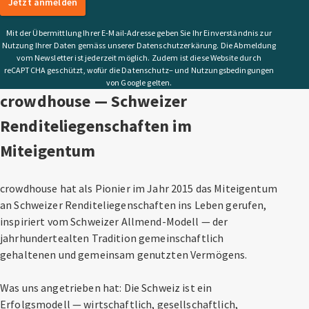
Jetzt anmelden
Mit der Übermittlung Ihrer E-Mail-Adresse geben Sie Ihr Einverständnis zur
Nutzung Ihrer Daten gemäss unserer Datenschutzerkärung. Die Abmeldung
vom Newsletter ist jederzeit möglich. Zudem ist diese Website durch
reCAPTCHA geschützt, wofür die Datenschutz– und Nutzungsbedingungen
von Google gelten.
crowdhouse — Schweizer
Renditeliegenschaften im
Miteigentum
crowdhouse hat als Pionier im Jahr 2015 das Miteigentum
an Schweizer Renditeliegenschaften ins Leben gerufen,
inspiriert vom Schweizer Allmend-Modell — der
jahrhundertealten Tradition gemeinschaftlich
gehaltenen und gemeinsam genutzten Vermögens.
Was uns angetrieben hat: Die Schweiz ist ein
Erfolgsmodell — wirtschaftlich, gesellschaftlich,