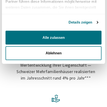
Partner führen diese Informationen möglicherweise mit
ownership als Ertrag, beim co-invest-
weiteren Daten zusammen, die Sie ihnen bereitgestellt
Modell entweder als Dividende oder im
haben oder die sie im Rahmen Ihrer Nutzung der Dienste
Regelfall steuerneutral aus
gesammelt haben.
Details zeigen
Kapitaleinlagereserven
Alle zulassen
Ablehnen
Direkte Partizipation an der
Wertentwicklung Ihrer Liegenschaft —
Schweizer Mehrfamilienhäuser realisierten
im Jahresschnitt rund 4% pro Jahr***