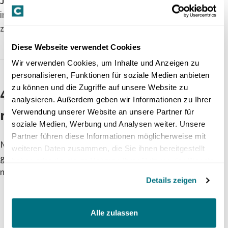
Jahre
beschränkt sind. Dieses Haftungsdelta ist
insbesondere bei Projektentwicklungen sorgfältig
zu berücksichtigen.
Diese Webseite verwendet Cookies
Wir verwenden Cookies, um Inhalte und Anzeigen zu
personalisieren, Funktionen für soziale Medien anbieten
zu können und die Zugriffe auf unsere Website zu
4. Ersatzvornahme ohne
analysieren. Außerdem geben wir Informationen zu Ihrer
richterliche Ermächtigung
Verwendung unserer Website an unsere Partner für
soziale Medien, Werbung und Analysen weiter. Unsere
Partner führen diese Informationen möglicherweise mit
Nimmt der Unternehmer oder Verkäufer die
weiteren Daten zusammen, die Sie ihnen bereitgestellt
geschuldete Nachbesserung trotz Fristansetzung
haben oder die sie im Rahmen Ihrer Nutzung der Dienste
nicht vor, kann der Besteller neu:
gesammelt haben.
Details zeigen
den Mangel
auf eigene Initiative oder durch
Dritte beheben lassen
,
Alle zulassen
ohne vorgängiges Gerichtsurteil
.