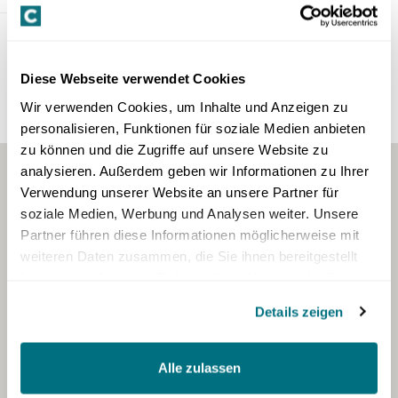
Die Anmeldung für dieses Event ist bereits
Diese Webseite verwendet Cookies
geschlossen. Wir würden uns freuen, Sie bei
Wir verwenden Cookies, um Inhalte und Anzeigen zu
einem anderen Event begrüssen zu dürfen.
personalisieren, Funktionen für soziale Medien anbieten
zu können und die Zugriffe auf unsere Website zu
analysieren. Außerdem geben wir Informationen zu Ihrer
Verwendung unserer Website an unsere Partner für
soziale Medien, Werbung und Analysen weiter. Unsere
Partner führen diese Informationen möglicherweise mit
weiteren Daten zusammen, die Sie ihnen bereitgestellt
haben oder die sie im Rahmen Ihrer Nutzung der Dienste
gesammelt haben.
Details zeigen
Alle zulassen