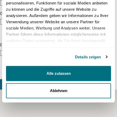
Ich komme in Begleitung
personalisieren, Funktionen für soziale Medien anbieten
zu können und die Zugriffe auf unsere Website zu
DATENSCHUTZ
analysieren. Außerdem geben wir Informationen zu Ihrer
Ich stimme der Nutzung meiner Daten gemäss der
Verwendung unserer Website an unsere Partner für
Datenschutzerklärung
zu. Mein Einverständnis
soziale Medien, Werbung und Analysen weiter. Unsere
hierzu kann ich jederzeit widerrufen.
Partner führen diese Informationen möglicherweise mit
weiteren Daten zusammen, die Sie ihnen bereitgestellt
EXKLUSIVE ANGEBOTE PER E-MAIL
haben oder die sie im Rahmen Ihrer Nutzung der Dienste
Ja, ich bin damit einverstanden, regelmässig per E-
gesammelt haben.
Details zeigen
Mail über Neuigkeiten und Angebote der crowdhouse
(Schweiz) AG informiert zu werden. Mein
Einverständnis hierzu kann ich jederzeit widerrufen.
Alle zulassen
Teilnehmen
Ablehnen