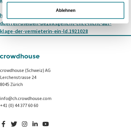
kuendigungen-fuer-ungueltig
Ablehnen
https://www.nzz.ch/zuerich/die-sugus-mieter-
duerfen-bleiben-bezirksgericht-tritt-nicht-auf-
klage-der-vermieterin-ein-ld.1921028
crowdhouse (Schweiz) AG
Lerchenstrasse 24
8045 Zürich
info@ch.crowdhouse.com
+41 (0) 44 377 60 60