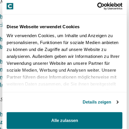
Neue Regeln bei Baumängeln:
https://www.news.admin.ch/de/newnsb/VsBnhpbj
-jkYJm1JmZZA8
Diese Webseite verwendet Cookies
Wir verwenden Cookies, um Inhalte und Anzeigen zu
https://baumeister.swiss/or-revision-
personalisieren, Funktionen für soziale Medien anbieten
baumaengel-tritt-per-1-januar-2026-in-kraft
zu können und die Zugriffe auf unsere Website zu
analysieren. Außerdem geben wir Informationen zu Ihrer
https://www.tagblatt.ch/leben/ratgeber/baumae
Verwendung unserer Website an unsere Partner für
ngel-besserer-schutz-durch-laengere-
soziale Medien, Werbung und Analysen weiter. Unsere
ruegefristen-und-neue-verjaehrungsregeln-
Partner führen diese Informationen möglicherweise mit
ld.4100915
weiteren Daten zusammen, die Sie ihnen bereitgestellt
haben oder die sie im Rahmen Ihrer Nutzung der Dienste
gesammelt haben.
Sugus-Leerkündigung
Details zeigen
https://www.srf.ch/news/schweiz/widerstand-in-
Alle zulassen
zuerich-sugus-haeuser-gericht-erklaert-