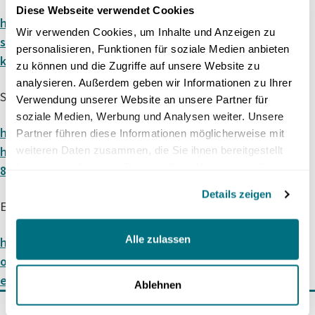
Diese Webseite verwendet Cookies
https://www.nzz.ch/wirtschaft/immobilien-statt-
Wir verwenden Cookies, um Inhalte und Anzeigen zu
sparkonto-warum-privatpersonen-wohnungen-
personalisieren, Funktionen für soziale Medien anbieten
kaufen-und-auf-vermietung-setzen-ld.10004364
zu können und die Zugriffe auf unsere Website zu
analysieren. Außerdem geben wir Informationen zu Ihrer
Schweizer Vermögen
Verwendung unserer Website an unsere Partner für
soziale Medien, Werbung und Analysen weiter. Unsere
https://www.derbund.ch/vermoegen-schweizer-
Partner führen diese Informationen möglicherweise mit
haushalte-snb-meldet-ueber-5000-milliarden-
weiteren Daten zusammen, die Sie ihnen bereitgestellt
haben oder die sie im Rahmen Ihrer Nutzung der Dienste
815309450145
gesammelt haben.
Details zeigen
Emirate OPEC
Alle zulassen
https://www.srf.ch/news/international/organisati
on-von-oellaendern-vereinigte-arabische-
emirate-treten-aus-der-opec-aus
Ablehnen