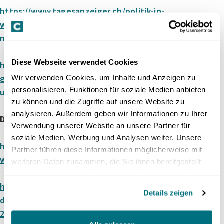
https://www.tagesanzeiger.ch/politik-in-
winterthur-parlament-fordert-vollstopp-bei-
neuen-gruenflaechenregeln-834747387177
Diese Webseite verwendet Cookies
https://www.nzz.ch/zuerich/bis-zu-65-prozent-
gruenflaechenanteil-in-wohnzonen-bauherren-
Wir verwenden Cookies, um Inhalte und Anzeigen zu
personalisieren, Funktionen für soziale Medien anbieten
und-architekten-sind-verunsichert-ld.1867868
zu können und die Zugriffe auf unsere Website zu
analysieren. Außerdem geben wir Informationen zu Ihrer
DeepSeek
Verwendung unserer Website an unsere Partner für
soziale Medien, Werbung und Analysen weiter. Unsere
https://www.nzz.ch/podcast/deepseek-das-ki-
Partner führen diese Informationen möglicherweise mit
wunder-aus-china-nzz-akzent-ld.1868656
weiteren Daten zusammen, die Sie ihnen bereitgestellt
haben oder die sie im Rahmen Ihrer Nutzung der Dienste
https://www.tagesanzeiger.ch/open-ai-wirft-
gesammelt haben.
Details zeigen
deepseek-illegale-methoden-vor-ausgerechnet-
243308334738