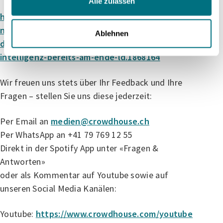
Alle zulassen
https://www.nzz.ch/finanzen/deepseek-setzt-
nvidia-microsoft-und-co-unter-druck-ist-die-
Ablehnen
dominanz-der-amerikaner-bei-der-kuenstlichen-
intelligenz-bereits-am-ende-ld.1868164
Wir freuen uns stets über Ihr Feedback und Ihre
Fragen – stellen Sie uns diese jederzeit:
Per Email an
medien@crowdhouse.ch
Per WhatsApp an +41 79 769 12 55
Direkt in der Spotify App unter «Fragen &
Antworten»
oder als Kommentar auf Youtube sowie auf
unseren Social Media Kanälen:
Youtube:
https://www.crowdhouse.com/youtube