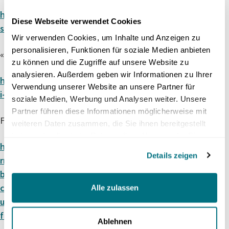
https://www.nzz.ch/wirtschaft/inflation-in-der-
Diese Webseite verwendet Cookies
schweiz-verharrt-auf-vorjahresniveau-ld.1914740
Wir verwenden Cookies, um Inhalte und Anzeigen zu
personalisieren, Funktionen für soziale Medien anbieten
«Code Red» bei OpenAI
zu können und die Zugriffe auf unsere Website zu
analysieren. Außerdem geben wir Informationen zu Ihrer
https://www.businessinsider.de/wirtschaft/opena
Verwendung unserer Website an unsere Partner für
i-unter-druck-sam-altman-ruft-code-red-aus
soziale Medien, Werbung und Analysen weiter. Unsere
Partner führen diese Informationen möglicherweise mit
FED Repo-Geschäfte
weiteren Daten zusammen, die Sie ihnen bereitgestellt
haben oder die sie im Rahmen Ihrer Nutzung der Dienste
https://economictimes.indiatimes.com/news/inte
gesammelt haben.
Details zeigen
rnational/us/fed-quietly-pumps-13-5-billion-into-
banks-second-biggest-liquidity-blast-since-
covid-federal-reserve-qt-ends-bitcoin-price-btc-
Alle zulassen
usd-crypto-impact/articleshow/125718274.cms?
from=mdr
Ablehnen