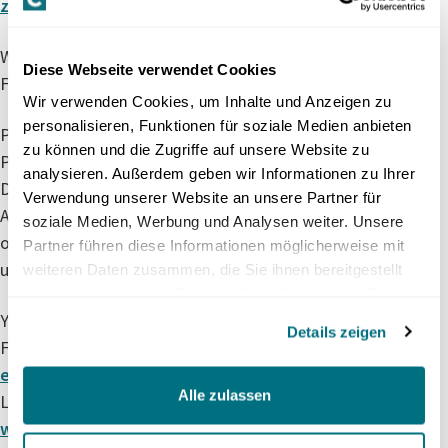
zinsen-ld.1830781
Wir freuen uns stets über Ihr Feedback und Ihre
Diese Webseite verwendet Cookies
Fragen – stellen Sie uns diese jederzeit:
Wir verwenden Cookies, um Inhalte und Anzeigen zu
personalisieren, Funktionen für soziale Medien anbieten
Per Email an
medien@crowdhouse.ch
zu können und die Zugriffe auf unsere Website zu
Per WhatsApp an +41 79 769 12 55
analysieren. Außerdem geben wir Informationen zu Ihrer
Direkt in der Spotify App unter «Fragen &
Verwendung unserer Website an unsere Partner für
Antworten»
soziale Medien, Werbung und Analysen weiter. Unsere
oder als Kommentar auf Youtube sowie auf
Partner führen diese Informationen möglicherweise mit
unseren Social Media Kanälen:
weiteren Daten zusammen, die Sie ihnen bereitgestellt
haben oder die sie im Rahmen Ihrer Nutzung der Dienste
gesammelt haben.
Youtube:
https://www.crowdhouse.com/youtube
Details zeigen
Facebook:
https://www.facebook.com/crowdhous
eCH
Alle zulassen
LinkedIn:
https://www.linkedin.com/company/cro
wdhouse-ch