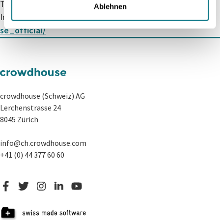
Twitter:
https://twitter.com/crowdhouse_ch
Ablehnen
Instagram:
https://www.instagram.com/crowdhou
se_official/
crowdhouse (Schweiz) AG
Lerchenstrasse 24
8045 Zürich
info@ch.crowdhouse.com
+41 (0) 44 377 60 60