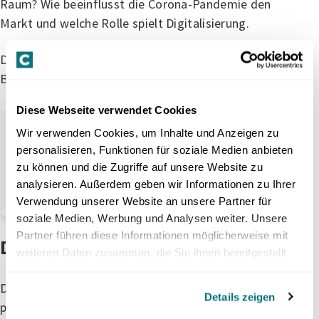
Raum? Wie beeinflusst die Corona-Pandemie den
Markt und welche Rolle spielt Digitalisierung.
Die ausführlichen Resultate des Immobilien-
Barometers 2021 finden Sie hier:
Diese Webseite verwendet Cookies
Immobilien-
Wir verwenden Cookies, um Inhalte und Anzeigen zu
Barometer 2021
personalisieren, Funktionen für soziale Medien anbieten
zu können und die Zugriffe auf unsere Website zu
analysieren. Außerdem geben wir Informationen zu Ihrer
Blog
Marktanalyse
Verwendung unserer Website an unsere Partner für
soziale Medien, Werbung und Analysen weiter. Unsere
Partner führen diese Informationen möglicherweise mit
Das Wichtigste in Kürze
weiteren Daten zusammen, die Sie ihnen bereitgestellt
haben oder die sie im Rahmen Ihrer Nutzung der Dienste
Der Schweizer Immobilienmarkt ist für die meisten
gesammelt haben.
Details zeigen
privaten Besitzerinnen und Besitzer zumindest ab