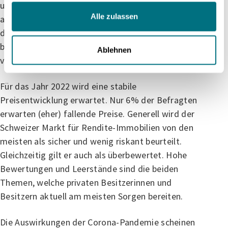
und zu ein Thema. Knapp 40% beschäftigen sich
Alle zulassen
aktiv oder sehr aktiv mit den Geschehnissen auf
dem Markt. Dabei sind sie wesentlich erfahrener
beim Kaufen und Investieren als beim Verkaufen
Ablehnen
von Objekten.
Für das Jahr 2022 wird eine stabile
Preisentwicklung erwartet. Nur 6% der Befragten
erwarten (eher) fallende Preise. Generell wird der
Schweizer Markt für Rendite-Immobilien von den
meisten als sicher und wenig riskant beurteilt.
Gleichzeitig gilt er auch als überbewertet. Hohe
Bewertungen und Leerstände sind die beiden
Themen, welche privaten Besitzerinnen und
Besitzern aktuell am meisten Sorgen bereiten.
Die Auswirkungen der Corona-Pandemie scheinen