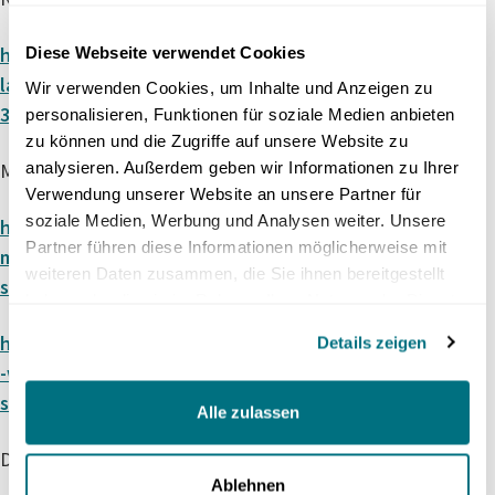
https://www.baublatt.ch/baubranche/neue-
Diese Webseite verwendet Cookies
laermschutz-verordnung-des-bundes-in-kraft-
Wir verwenden Cookies, um Inhalte und Anzeigen zu
38936
personalisieren, Funktionen für soziale Medien anbieten
zu können und die Zugriffe auf unsere Website zu
analysieren. Außerdem geben wir Informationen zu Ihrer
Missbräuchliche Baueinsprachen
Verwendung unserer Website an unsere Partner für
soziale Medien, Werbung und Analysen weiter. Unsere
https://www.swissinfo.ch/ger/kommission-will-
Partner führen diese Informationen möglicherweise mit
missbr%C3%A4uchlichen-baueinsprachen-riegel-
weiteren Daten zusammen, die Sie ihnen bereitgestellt
schieben/91189847
haben oder die sie im Rahmen Ihrer Nutzung der Dienste
gesammelt haben.
https://www.baublatt.ch/baubranche/kommission
Details zeigen
-will-missbraeuchlichen-baueinsprachen-riegel-
schieben-38937
Alle zulassen
Dubiose Käufer
Ablehnen