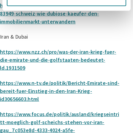
https://www.watson.ch/schweiz/immobilien/5421
83949-schweiz-wie-dubiose-kaeufer-den-
immobilienmarkt-unterwandern
Iran & Dubai
https://www.nzz.ch/pro/was-der-iran-krieg-fuer-
die-emirate-und-die-golfstaaten-bedeutet-
ld.1931509
https://www.n-tv.de/politik/Bericht-Emirate-sind-
bereit-fuer-Einstieg-in-den-Iran-Krieg-
id30656603.html
https://www.focus.de/politik/ausland/kriegseintri
tt-moeglich-golf-scheichs-stehen-vor-iran-
gau_7c053e8d-4333-4024-a5fe-