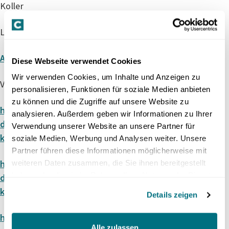
Koller
Links & Artikel aus dieser Folge:
Andrei Jikh: The Oil Shock is About To Hit America
Diese Webseite verwendet Cookies
Wir verwenden Cookies, um Inhalte und Anzeigen zu
Verschärfung Lex Koller
personalisieren, Funktionen für soziale Medien anbieten
zu können und die Zugriffe auf unsere Website zu
https://www.srf.ch/news/schweiz/verschaerfung-
analysieren. Außerdem geben wir Informationen zu Ihrer
der-lex-koller-schaerfere-massnahmen-loesen-
Verwendung unserer Website an unsere Partner für
keine-probleme-auf-dem-wohnungsmarkt
soziale Medien, Werbung und Analysen weiter. Unsere
Partner führen diese Informationen möglicherweise mit
https://www.nzz.ch/wirtschaft/wohnungsnot-in-
weiteren Daten zusammen, die Sie ihnen bereitgestellt
haben oder die sie im Rahmen Ihrer Nutzung der Dienste
der-schweiz-warum-die-verschaerfung-der-lex-
gesammelt haben.
koller-nicht-hilft-ld.1933961
Details zeigen
https://www.cash.ch/news/top-news/raiffeisen-
Alle zulassen