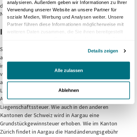
analysieren. Außerdem geben wir Informationen zu Ihrer
damit somit sogar vor dem grossen
Verwendung unserer Website an unsere Partner für
Nachbarkanton Zürich.
soziale Medien, Werbung und Analysen weiter. Unsere
Partner führen diese Informationen möglicherweise mit
Immobiliensteuern
weiteren Daten zusammen, die Sie ihnen bereitgestellt
haben oder die sie im Rahmen Ihrer Nutzung der Dienste
gesammelt haben.
Schauen wir uns zu guter letzt die Steuern an, die
Details zeigen
auf Immobilien erhoben werden. Grundsätzlich wird
im Kanton Aargau ein dualistisches Steuersystem
Alle zulassen
verwendet. Aargau ist einer der Kantone, die weder
auf Gemeinde- noch auf Kantonsebene eine
Liegenschaftssteuer erheben. Wer also im Kanton
Ablehnen
Aargau Grundstücke besitzt, bezahlt für diese keine
Liegenschaftssteuer. Wie auch in den anderen
Kantonen der Schweiz wird in Aargau eine
Grundstückgewinnsteuer erhoben. Wie im Kanton
Zürich findet in Aargau die Handänderungsgebühr