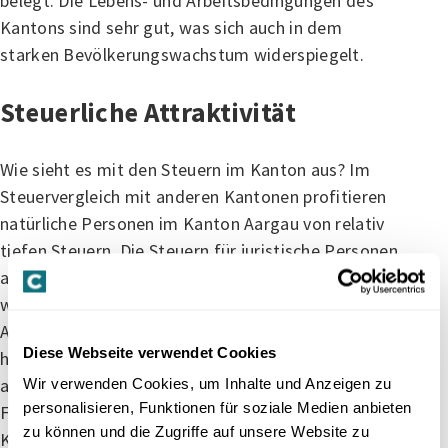
belegt. Die Lebens- und Arbeitsbedingungen des
Kantons sind sehr gut, was sich auch in dem
starken Bevölkerungswachstum widerspiegelt.
Steuerliche Attraktivität
Wie sieht es mit den Steuern im Kanton aus? Im
Steuervergleich mit anderen Kantonen profitieren
natürliche Personen im Kanton Aargau von relativ
tiefen Steuern. Die Steuern für juristische Personen
also für Unternehmen sind verhältnismässig hoch,
weshalb der Kanton in diesem Bereich an
Attraktivität im Vergleich zu den Vorjahren verloren
Diese Webseite verwendet Cookies
hat. Schauen wir uns die Steuerausschöpfungsindex
an, der jährlich vom Eidgenössischen
Wir verwenden Cookies, um Inhalte und Anzeigen zu
personalisieren, Funktionen für soziale Medien anbieten
Finanzdepartement veröffentlicht wird, belegt der
zu können und die Zugriffe auf unsere Website zu
Kanton Aargau im Jahr 2022 den 9. Platz und liegt